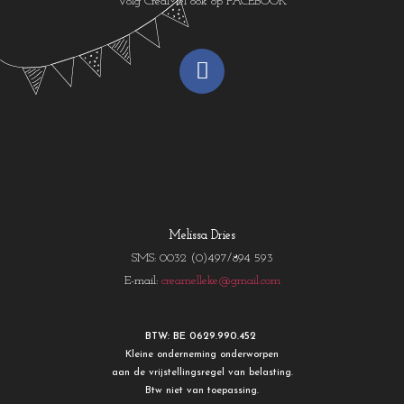
Volg CreaMel ook op FACEBOOK
Melissa Dries
SMS: 0032 (0)497/894 593
E-mail:
creamelleke@gmail.com
BTW: BE 0629.990.452
Kleine onderneming onderworpen
aan de vrijstellingsregel van belasting.
Btw niet van toepassing.