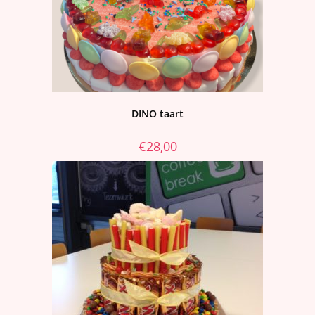
DINO taart
€
28,00