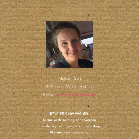
Melissa Dries
SMS: 0032 (0)497/894 593
E-mail:
creamelleke@gmail.com
BTW: BE 0629.990.452
Kleine onderneming onderworpen
aan de vrijstellingsregel van belasting.
Btw niet van toepassing.