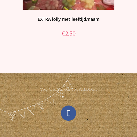
EXTRA lolly met leeftijd/naam
€
2,50
Volg CreaMel ook op FACEBOOK