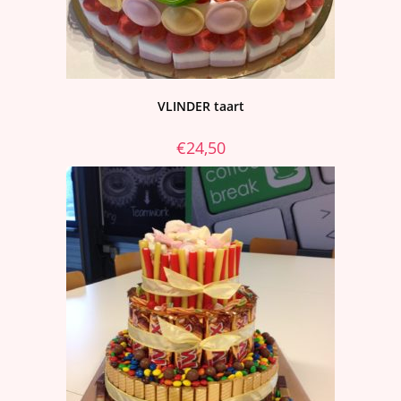
VLINDER taart
€
24,50