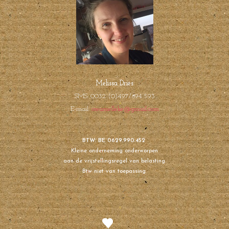
Melissa Dries
SMS: 0032 (0)497/894 593
E-mail:
creamelleke@gmail.com
BTW: BE 0629.990.452
Kleine onderneming onderworpen
aan de vrijstellingsregel van belasting.
Btw niet van toepassing.