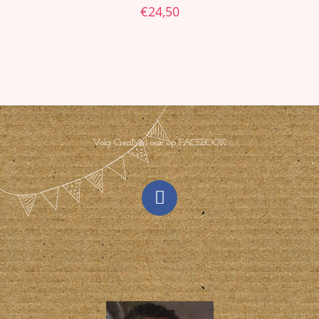
€
24,50
Volg CreaMel ook op FACEBOOK