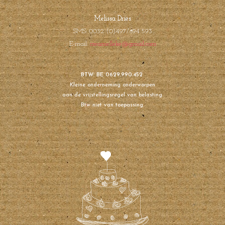
Melissa Dries
SMS: 0032 (0)497/894 593
E-mail:
creamelleke@gmail.com
BTW: BE 0629.990.452
Kleine onderneming onderworpen
aan de vrijstellingsregel van belasting.
Btw niet van toepassing.