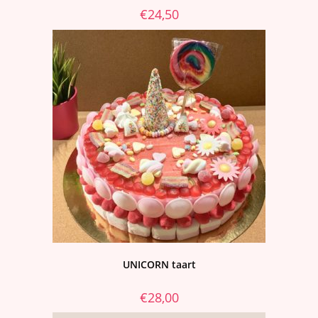
€
24,50
UNICORN taart
€
28,00