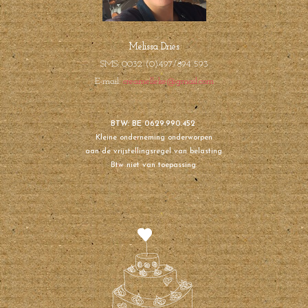
Melissa Dries
SMS: 0032 (0)497/894 593
E-mail:
creamelleke@gmail.com
BTW: BE 0629.990.452
Kleine onderneming onderworpen
aan de vrijstellingsregel van belasting.
Btw niet van toepassing.