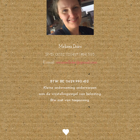
Melissa Dries
SMS: 0032 (0)497/894 593
E-mail:
creamelleke@gmail.com
BTW: BE 0629.990.452
Kleine onderneming onderworpen
aan de vrijstellingsregel van belasting.
Btw niet van toepassing.