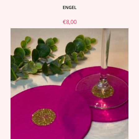
ENGEL
€
8,00