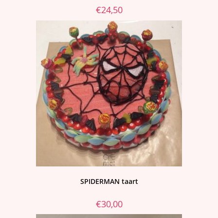
€
24,50
SPIDERMAN taart
€
30,00