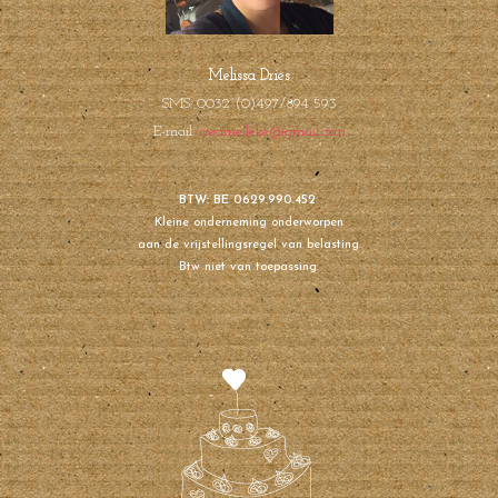
Melissa Dries
SMS: 0032 (0)497/894 593
E-mail:
creamelleke@gmail.com
BTW: BE 0629.990.452
Kleine onderneming onderworpen
aan de vrijstellingsregel van belasting.
Btw niet van toepassing.