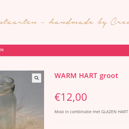
EN
WARM HART groot
🔍
€
12,00
Mooi in combinatie met GLAZEN HART