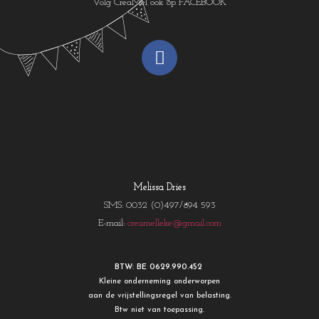
Volg CreaMel ook op FACEBOOK
Melissa Dries
SMS: 0032 (0)497/894 593
E-mail:
creamelleke@gmail.com
BTW: BE 0629.990.452
Kleine onderneming onderworpen
aan de vrijstellingsregel van belasting.
Btw niet van toepassing.