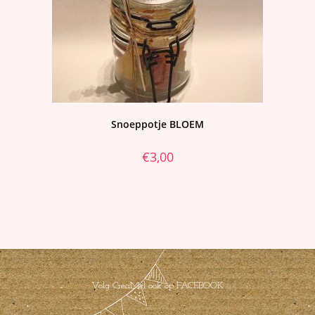
Snoeppotje BLOEM
€
3,00
Volg CreaMel ook op FACEBOOK