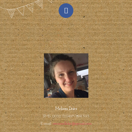
Melissa Dries
SMS: 0032 (0)497/894 593
E-mail:
creamelleke@gmail.com