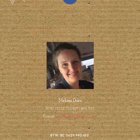
Melissa Dries
SMS: 0032 (0)497/894 593
E-mail:
creamelleke@gmail.com
BTW: BE 0629.990.452