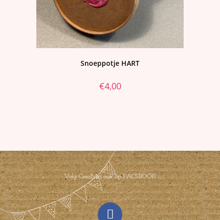
Snoeppotje HART
€
4,00
Volg CreaMel ook op FACEBOOK