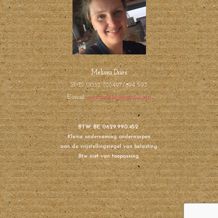
Melissa Dries
SMS: 0032 (0)497/894 593
E-mail:
creamelleke@gmail.com
BTW: BE 0629.990.452
Kleine onderneming onderworpen
aan de vrijstellingsregel van belasting.
Btw niet van toepassing.