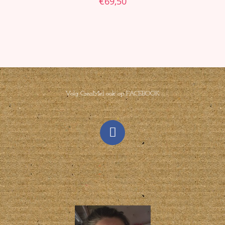
€
69,50
Volg CreaMel ook op FACEBOOK